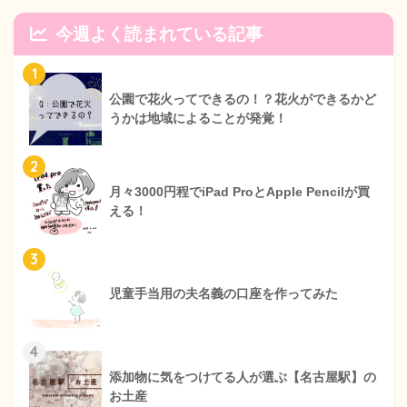
今週よく読まれている記事
1
公園で花火ってできるの！？花火ができるかど
うかは地域によることが発覚！
2
月々3000円程でiPad ProとApple Pencilが買
える！
3
児童手当用の夫名義の口座を作ってみた
4
添加物に気をつけてる人が選ぶ【名古屋駅】の
お土産