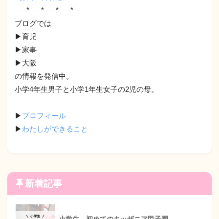
ｰｰｰ*ｰｰｰ*ｰｰｰ*ｰｰｰ*ｰｰｰ
ブログでは
▶︎育児
▶︎家事
▶︎大阪
の情報を発信中。
小学4年生男子と小学1年生女子の2児の母。
▶︎
プロフィール
▶︎
わたしができること
新着記事
小学生、初めてのキッザニア甲子園